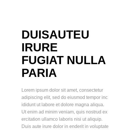
DUISAUTEU
IRURE
FUGIAT NULLA
PARIA
Lorem ipsum dolor sit amet, consectetur
adipiscing elit, sed do eiusmod tempor inc
ididunt ut labore et dolore magna aliqua.
Ut enim ad minim veniam, quis nostrud ex
ercitation ullamco laboris nisi ut aliquip.
Duis aute irure dolor in enderit in voluptate