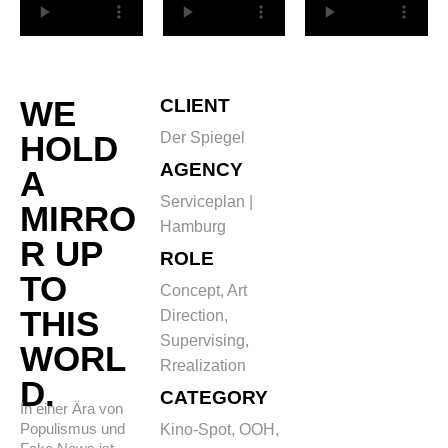
WE
CLIENT
HOLD
Der Spiegel
AGENCY
A
Serviceplan |
MIRRO
Hamburg
R UP
ROLE
TO
Concept, Art
THIS
Direction,
Supervising,
WORL
Rrealization
D.
CATEGORY
In einer Ära von
Populismus und
Kino-Spot, OOH,