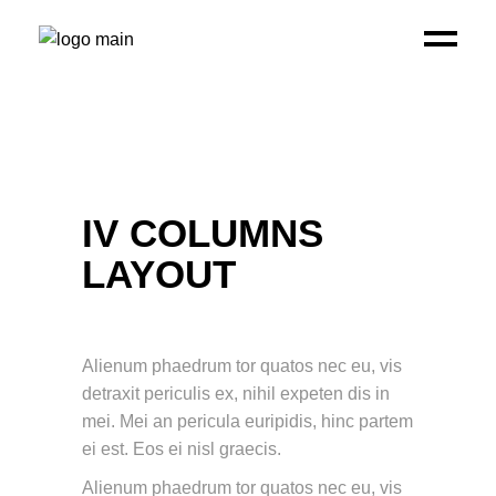
IV COLUMNS
LAYOUT
Alienum phaedrum tor quatos nec eu, vis
detraxit periculis ex, nihil expeten dis in
mei. Mei an pericula euripidis, hinc partem
ei est. Eos ei nisl graecis.
Alienum phaedrum tor quatos nec eu, vis