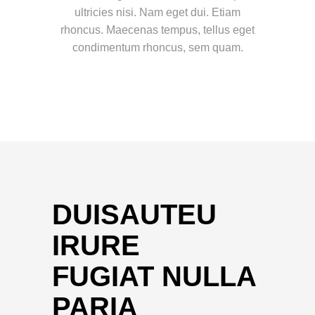
ultricies nisi. Nam eget dui. Etiam
rhoncus. Maecenas tempus, tellus eget
condimentum rhoncus, sem quam.
DUISAUTEU
IRURE
FUGIAT NULLA
PARIA