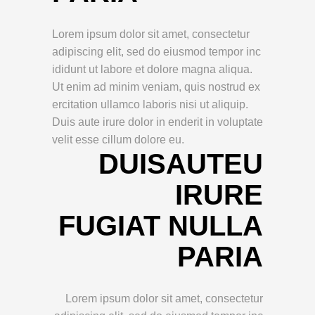
Lorem ipsum dolor sit amet, consectetur
adipiscing elit, sed do eiusmod tempor inc
ididunt ut labore et dolore magna aliqua.
Ut enim ad minim veniam, quis nostrud ex
ercitation ullamco laboris nisi ut aliquip.
Duis aute irure dolor in enderit in voluptate
velit esse cillum dolore eu.
DUISAUTEU
IRURE
FUGIAT NULLA
PARIA
Lorem ipsum dolor sit amet, consectetur