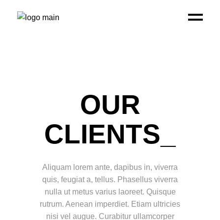
OUR
CLIENTS_
Aliquam lorem ante, dapibus in, viverra
quis, feugiat a, tellus. Phasellus viverra
nulla ut metus varius laoreet. Quisque
rutrum. Aenean imperdiet. Etiam ultricies
nisi vel augue. Curabitur ullamcorper