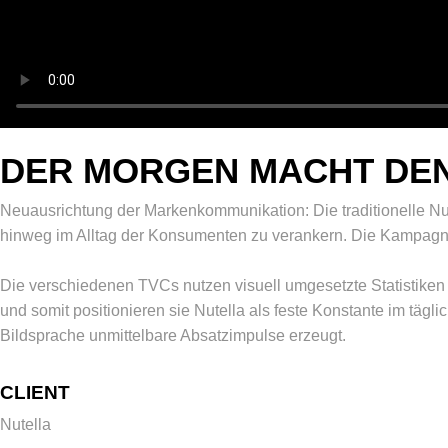
DER MORGEN MACHT DEN
Neuausrichtung der Markenkommunikation: Die traditionelle Nut
hinweg im Alltag der Konsumenten zu verankern. Die Kampagne 
Die verschiedenen TVCs nutzen visuell umgesetzte Statistiken al
und somit positionieren sie Nutella als feste Konstante im t
Bildsprache unmittelbare Absatzimpulse erzeugt.
CLIENT
Nutella