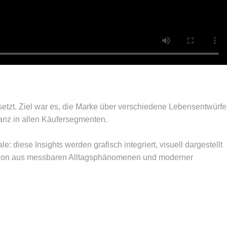
setzt. Ziel war es, die Marke über verschiedene Lebensentwürfe
anz in allen Käufersegmenten.
 diese Insights werden grafisch integriert, visuell dargestellt
ination aus messbaren Alltagsphänomenen und moderner