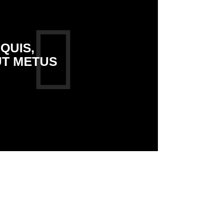
QUIS,
UT METUS