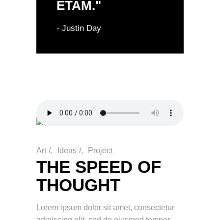
ETAM."
- Justin Day
Art
/
Ideas
/
Project
THE SPEED OF
THOUGHT
Lorem ipsum dolor sit amet, consectetur
adipiscing elit, sed do eiusmod tempor