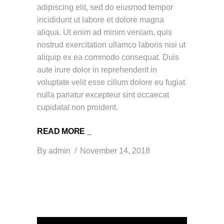
adipiscing elit, sed do eiusmod tempor
incididunt ut labore et dolore magna
aliqua. Ut enim ad minim veniam, quis
nostrud exercitation ullamco laboris nisi ut
aliquip ex ea commodo consequat. Duis
aute irure dolor in reprehenderit in
voluptate velit esse cillum dolore eu fugiat
nulla pariatur excepteur sint occaecat
cupidatat non proident.
READ MORE _
By
admin
November 14, 2018