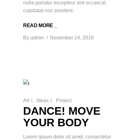
nulla pariatur excepteur sint occaecat
cupidatat non proident.
READ MORE _
By
admin
November 14, 2018
Art
/
Ideas
/
Project
DANCE! MOVE
YOUR BODY
Lorem ipsum dolor sit amet, consectetur