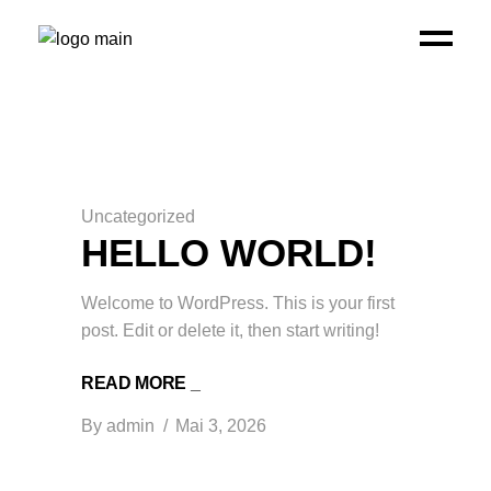
Uncategorized
HELLO WORLD!
Welcome to WordPress. This is your first
post. Edit or delete it, then start writing!
READ MORE _
By
admin
Mai 3, 2026