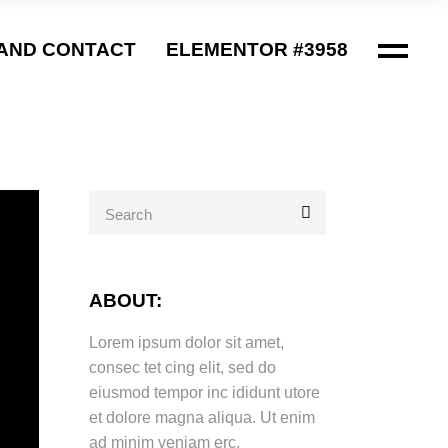
AND CONTACT
ELEMENTOR #3958
Search
for:
ABOUT:
Lorem ipsum dolor sit amet,
consec tet cing elit, sed do
eiusmod tempor inc ididunt utore
et dolore magna aliqua. Ut enim
ad minim veniam erc.