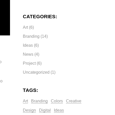
CATEGORIES:
Art
(6)
Branding
(14)
Ideas
(6)
News
(4)
o
Project
(6)
Uncategorized
(1)
co
TAGS:
Art
Branding
Colors
Creative
Design
Digital
Ideas