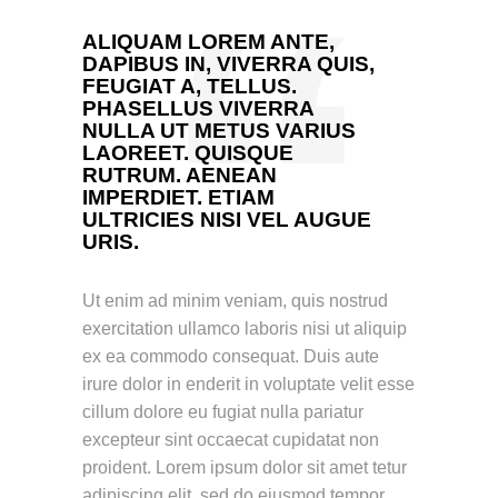
ALIQUAM LOREM ANTE,
DAPIBUS IN, VIVERRA QUIS,
FEUGIAT A, TELLUS.
PHASELLUS VIVERRA
NULLA UT METUS VARIUS
LAOREET. QUISQUE
RUTRUM. AENEAN
IMPERDIET. ETIAM
ULTRICIES NISI VEL AUGUE
URIS.
Ut enim ad minim veniam, quis nostrud
exercitation ullamco laboris nisi ut aliquip
ex ea commodo consequat. Duis aute
irure dolor in enderit in voluptate velit esse
cillum dolore eu fugiat nulla pariatur
excepteur sint occaecat cupidatat non
proident. Lorem ipsum dolor sit amet tetur
adipiscing elit, sed do eiusmod tempor