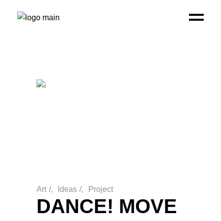
Art
/
Ideas
/
Project
DANCE! MOVE