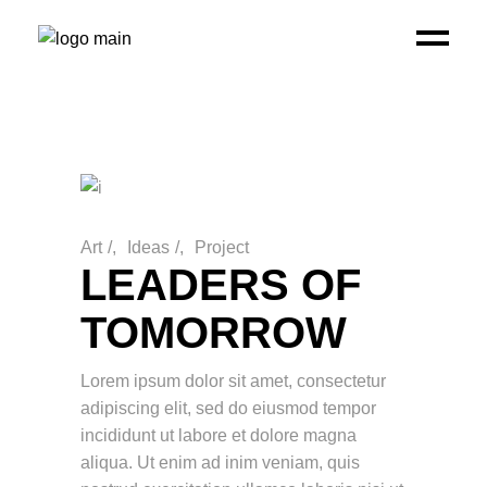
Art
/
Ideas
/
Project
LEADERS OF
TOMORROW
Lorem ipsum dolor sit amet, consectetur
adipiscing elit, sed do eiusmod tempor
incididunt ut labore et dolore magna
aliqua. Ut enim ad inim veniam, quis