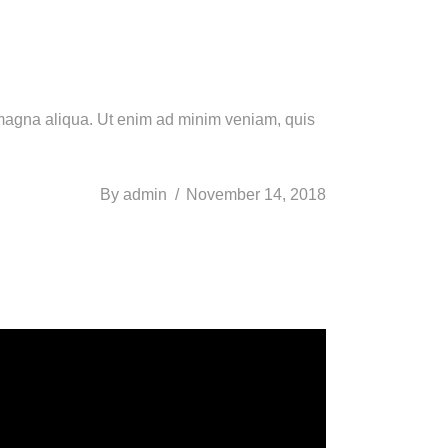
e magna aliqua. Ut enim ad minim veniam, quis
By
admin
November 14, 2018