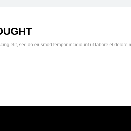
HOUGHT
scing elit, sed do eiusmod tempor incididunt ut labore et dolor