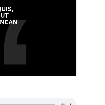
UIS,
 UT
ENEAN