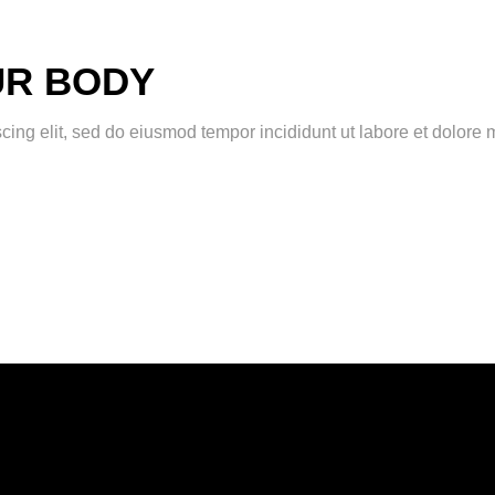
UR BODY
scing elit, sed do eiusmod tempor incididunt ut labore et dolor