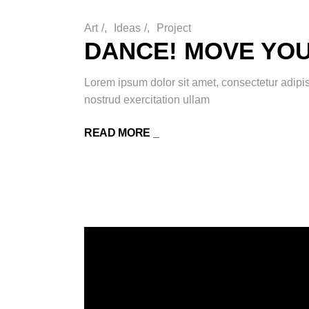
Art
/
Ideas
/
Project
DANCE! MOVE YO
Lorem ipsum dolor sit amet, consectetur adipi
nostrud exercitation ullam
READ MORE _