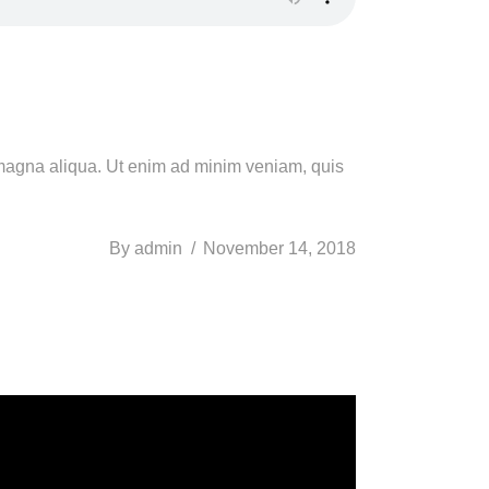
e magna aliqua. Ut enim ad minim veniam, quis
By
admin
November 14, 2018