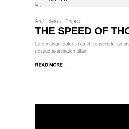
Art
/
Ideas
/
Project
THE SPEED OF T
Lorem ipsum dolor sit amet, consectetur adipi
nostrud exercitation ullam
READ MORE _