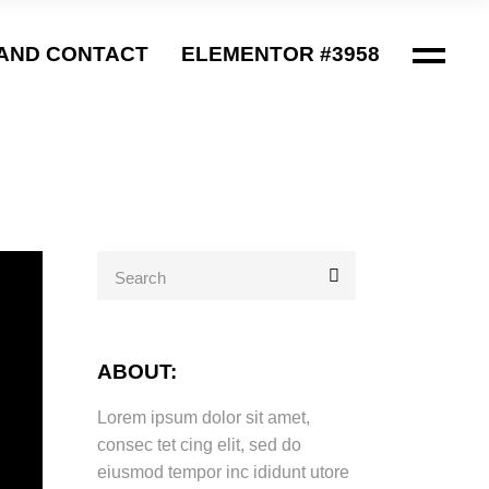
AND CONTACT
ELEMENTOR #3958
Search
for:
ABOUT:
Lorem ipsum dolor sit amet,
consec tet cing elit, sed do
eiusmod tempor inc ididunt utore