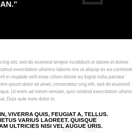
AN."
cing elit, sed do eiusmod tempor incididunt ut labore et dolore
strud exercitation ullamco laboris nisi ut aliquip ex ea commod
t in oluptate velit esse cillum dolore eu fugiat nulla pariatur
rem ipsum dolor sit amet, consectetur cing elit, sed do eiusmod
liqua. Ut enim ad minim veniam, quis nostrud exercitation ullam
t. Duis aute irure dolor in.
, VIVERRA QUIS, FEUGIAT A, TELLUS.
METUS VARIUS LAOREET. QUISQUE
AM ULTRICIES NISI VEL AUGUE URIS.