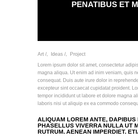
PENATIBUS ET M
Art
/
Ideas
/
Project
Lorem ipsum dolor sit amet, consectetur adipis
magna aliqua. Ut enim ad inim veniam, quis no
consequat. Duis aute irure dolor in reprehenderi
excepteur sint occaecat cupidatat proident. Lo
tempor incididunt ut labore et dolore magna a
laboris nisi ut aliquip ex ea commodo consequa
ALIQUAM LOREM ANTE, DAPIBUS IN
PHASELLUS VIVERRA NULLA UT 
RUTRUM. AENEAN IMPERDIET. ETI