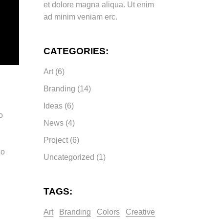
et dolore magna aliqua. Ut enim
ad minim veniam erc.
CATEGORIES:
Art
(6)
Branding
(14)
Ideas
(6)
o
News
(4)
Project
(6)
co
Uncategorized
(1)
TAGS:
Art
Branding
Colors
Creative