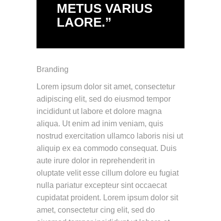
METUS VARIUS
LAORE.”
Branding
Lorem ipsum dolor sit amet, consectetur
adipiscing elit, sed do eiusmod tempor
incididunt ut labore et dolore magna
aliqua. Ut enim ad inim veniam, quis
nostrud exercitation ullamco laboris nisi ut
aliquip ex ea commodo consequat. Duis
aute irure dolor in reprehenderit in
oluptate velit esse cillum dolore eu fugiat
nulla pariatur excepteur sint occaecat
cupidatat proident. Lorem ipsum dolor sit
amet, consectetur cing elit, sed do