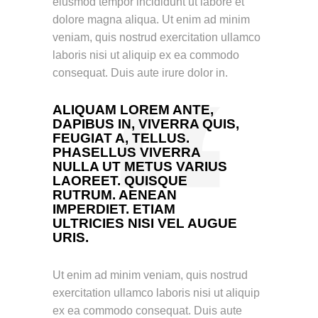
eiusmod tempor incididunt ut labore et
dolore magna aliqua. Ut enim ad minim
veniam, quis nostrud exercitation ullamco
laboris nisi ut aliquip ex ea commodo
consequat. Duis aute irure dolor in.
ALIQUAM LOREM ANTE,
DAPIBUS IN, VIVERRA QUIS,
FEUGIAT A, TELLUS.
PHASELLUS VIVERRA
NULLA UT METUS VARIUS
LAOREET. QUISQUE
RUTRUM. AENEAN
IMPERDIET. ETIAM
ULTRICIES NISI VEL AUGUE
URIS.
Ut enim ad minim veniam, quis nostrud
exercitation ullamco laboris nisi ut aliquip
ex ea commodo consequat. Duis aute